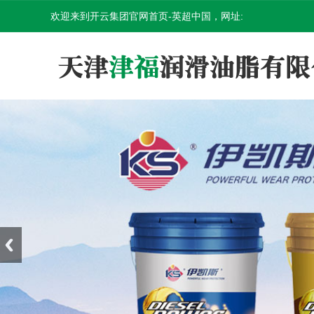
欢迎来到开云集团官网首页-英超中国，网址: