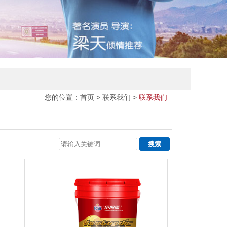
您的位置：
首页
>
联系我们
>
联系我们