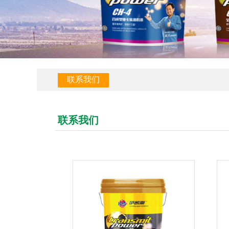
联系我们
联系我们