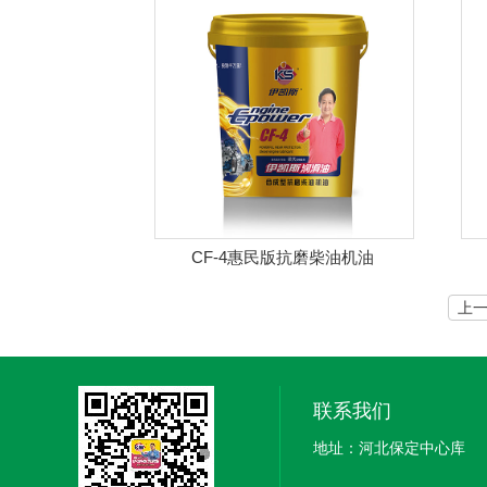
CF-4惠民版抗磨柴油机油
上
联系我们
地址：河北保定中心库